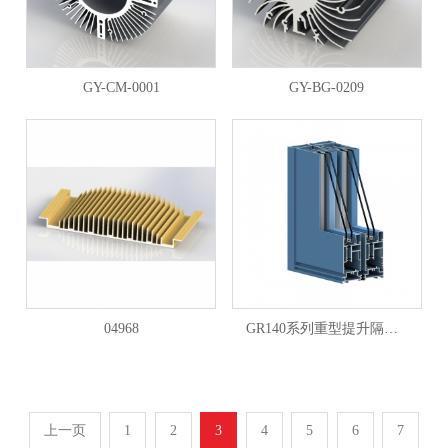
GY-CM-0001
GY-BG-0209
04968
GR140系列重型提升隔热推拉门
上一页
1
2
3
4
5
6
7