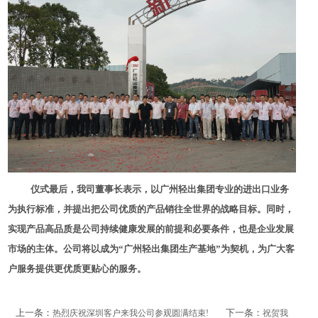
仪式最后，我司董事长表示，以广州轻出集团专业的进出口业务
为执行标准，并提出把公司优质的产品销往全世界的战略目标。同时，
实现产品高品质是公司持续健康发展的前提和必要条件，也是企业发展
市场的主体。公司将以成为“广州轻出集团生产基地”为契机，为
广大客
户服务提供更优质更贴心的服务。
上一条：
下一条：
热烈庆祝深圳客户来我公司参观圆满结束!
祝贺我